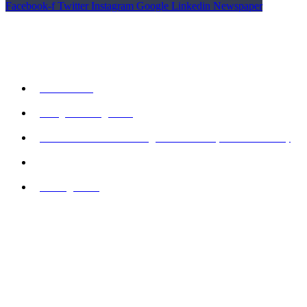
Facebook-f
Twitter
Instagram
Google
Linkedin
Newspaper
© Copyright YARDS
Kontakt os
93 98 00 17
info@urban-golf.dk
YARDS Urban Golf Lounge - Pakkerivej 9 - 2500 Valby
CVR: 43224743
Åbningstider