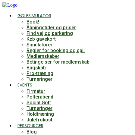
Videre
til
GOLFSIMULATOR
indhold
Book!
Åbningstider og priser
Find vej og parkering
Køb gavekort
Simulatorer
Regler for booking og spil
Medlemskaber
Betingelser for medlemskab
Bagskab
Pro-træning
Turneringer
EVENTS
Firmatur
Polterabend
Social Golf
Turneringer
Holdtræning
Julefrokost
RESSOURCER
Blog