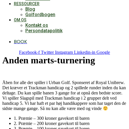
RESSOURCER
Blog
Golfordbogen
OM OS
Kontakt os
Persondatapolitik
BOOK
Facebook-f
Twitter
Instagram
Linkedin-in
Google
Anden marts-turnering
Åben for alle der spiller i Urban Golf. Sponseret af Royal Unibrew.
Det kræver et Trackman handicap og 2 spillede runder inden du kan
deltage. Du kan spille banen 3 gange for at opnå den bedste score.
Vi spiller Slagspil med Trackman handicap i 2 grupper delt ved
handicap 5. Vi har haft et par høj handikappere som har taget den de
sidste mange gange. Så nu kan alle være med og vinde
1. Præmie – 300 kroner gavekort til baren
2. Præmie – 200 kroner gavekort til baren
3. Præmie – 100 kroner gavekort til baren