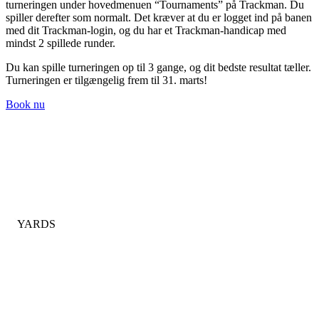
turneringen under hovedmenuen “Tournaments” på Trackman. Du
spiller derefter som normalt. Det kræver at du er logget ind på banen
med dit Trackman-login, og du har et Trackman-handicap med
mindst 2 spillede runder.
Du kan spille turneringen op til 3 gange, og dit bedste resultat tæller.
Turneringen er tilgængelig frem til 31. marts!
Book nu
Indendørs golf simulator i Valby, København med 8 Trackman
simulatorer.