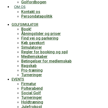
Golfordbogen
OM OS
Kontakt os
Persondatapolitik
GOLFSIMULATOR
Book!
Åbningstider og priser
Find vej og parkering
Køb gavekort
Simulatorer
Regler for booking og spil
Medlemskaber
Betingelser for medlemskab
Bagskab
Pro-træning
Turneringer
EVENTS
Firmatur
Polterabend
Social Golf
Turneringer
Holdtræning
Julefrokost