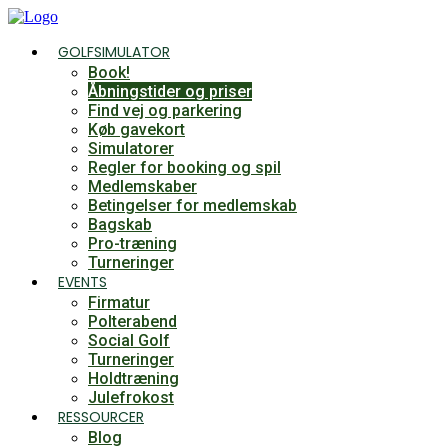
Videre
til
GOLFSIMULATOR
indhold
Book!
Åbningstider og priser
Find vej og parkering
Køb gavekort
Simulatorer
Regler for booking og spil
Medlemskaber
Betingelser for medlemskab
Bagskab
Pro-træning
Turneringer
EVENTS
Firmatur
Polterabend
Social Golf
Turneringer
Holdtræning
Julefrokost
RESSOURCER
Blog