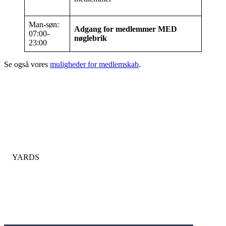
Man-søn:
Adgang for medlemmer MED
07:00-
nøglebrik
23:00
Se også vores
muligheder for medlemskab
.
Indendørs golf simulator i Valby, København med 8 Trackman
simulatorer.