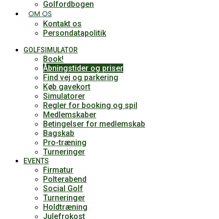
Golfordbogen
OM OS
Kontakt os
Persondatapolitik
GOLFSIMULATOR
Book!
Åbningstider og priser
Find vej og parkering
Køb gavekort
Simulatorer
Regler for booking og spil
Medlemskaber
Betingelser for medlemskab
Bagskab
Pro-træning
Turneringer
EVENTS
Firmatur
Polterabend
Social Golf
Turneringer
Holdtræning
Julefrokost