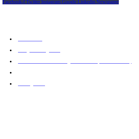
Facebook-f
Twitter
Instagram
Google
Linkedin
Newspaper
© Copyright YARDS
Kontakt os
93 98 00 17
info@urban-golf.dk
YARDS Urban Golf Lounge - Pakkerivej 9 - 2500 Valby
CVR: 43224743
Åbningstider