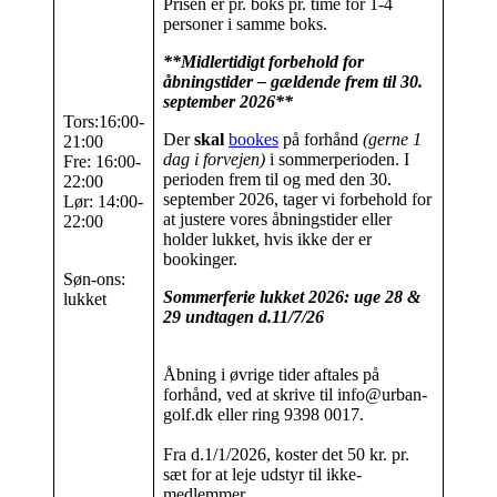
Prisen er pr. boks pr. time for 1-4
personer i samme boks.
**Midlertidigt forbehold for
åbningstider – gældende frem til 30.
september 2026**
Tors:16:00-
Der
skal
bookes
på forhånd
(gerne 1
21:00
dag i forvejen)
i sommerperioden. I
Fre: 16:00-
perioden frem til og med den 30.
22:00
september 2026, tager vi forbehold for
Lør: 14:00-
at justere vores åbningstider eller
22:00
holder lukket, hvis ikke der er
bookinger.
Søn-ons:
Sommerferie lukket 2026: uge 28 &
lukket
29 undtagen d.11/7/26
Åbning i øvrige tider aftales på
forhånd, ved at skrive til info@urban-
golf.dk eller ring 9398 0017.
Fra d.1/1/2026, koster det 50 kr. pr.
sæt for at leje udstyr til ikke-
medlemmer