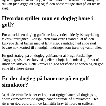
du kan planlægge dit slag og få den bedst mulige start på dit næste
slag.
Hvordan spiller man en dogleg bane i
golf?
For at tackle en dogleg golfbane kræver det både fysisk styrke og
teknisk færdighed. Golfspilleren skal være i stand til at nå den
kurvede del af banen med et langt slag, samtidig med at de skal
bevare nok kontrol til at undgå hindringer som træer og vandhuller.
En god strategi på en dogleg golfbane er at bruge forskellige
slagtyper, såsom et skævt slag eller et højt, faldende slag, for at nå
rundt om kurven. Dette kræver en god forståelse af banen og en god
evne til at læse greens.
Er der dogleg på banerne på en golf
simulator?
Ja, da de virtuelle baner er kopier af rigtige baner, vil doglegs og
andre elementer fra de rigtige baner optræde på simulatoren. Det
giver en god udfordring og kan stille krav til hvordan spilleren