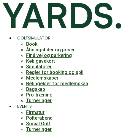
Videre
til
indhold
GOLFSIMULATOR
Book!
Åbningstider og priser
Find vej og parkering
Køb gavekort
Simulatorer
Regler for booking og spil
Medlemskaber
Betingelser for medlemskab
Bagskab
Pro-træning
Turneringer
EVENTS
Firmatur
Polterabend
Social Golf
Turneringer