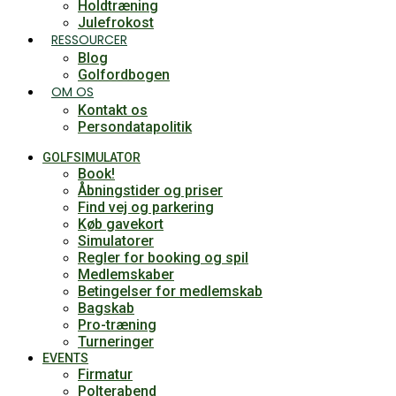
Holdtræning
Julefrokost
RESSOURCER
Blog
Golfordbogen
OM OS
Kontakt os
Persondatapolitik
GOLFSIMULATOR
Book!
Åbningstider og priser
Find vej og parkering
Køb gavekort
Simulatorer
Regler for booking og spil
Medlemskaber
Betingelser for medlemskab
Bagskab
Pro-træning
Turneringer
EVENTS
Firmatur
Polterabend