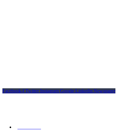
Indendørs golf simulator i Valby, København med 8 Trackman
simulatorer.
Facebook-f
Twitter
Instagram
Google
Linkedin
Newspaper
© Copyright YARDS
Kontakt os
93 98 00 17