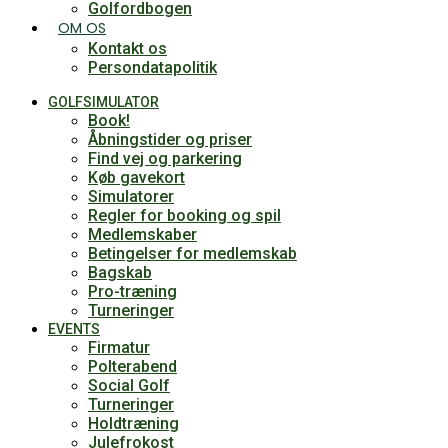
Golfordbogen
OM OS
Kontakt os
Persondatapolitik
GOLFSIMULATOR
Book!
Åbningstider og priser
Find vej og parkering
Køb gavekort
Simulatorer
Regler for booking og spil
Medlemskaber
Betingelser for medlemskab
Bagskab
Pro-træning
Turneringer
EVENTS
Firmatur
Polterabend
Social Golf
Turneringer
Holdtræning
Julefrokost