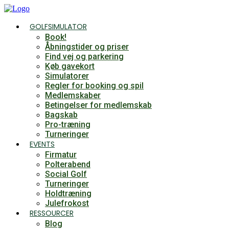
Videre
til
GOLFSIMULATOR
indhold
Book!
Åbningstider og priser
Find vej og parkering
Køb gavekort
Simulatorer
Regler for booking og spil
Medlemskaber
Betingelser for medlemskab
Bagskab
Pro-træning
Turneringer
EVENTS
Firmatur
Polterabend
Social Golf
Turneringer
Holdtræning
Julefrokost
RESSOURCER
Blog