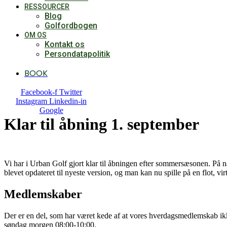
RESSOURCER
Blog
Golfordbogen
OM OS
Kontakt os
Persondatapolitik
BOOK
Facebook-f
Twitter
Instagram
Linkedin-in
Google
Klar til åbning 1. september
Vi har i Urban Golf gjort klar til åbningen efter sommersæsonen. På næ
blevet opdateret til nyeste version, og man kan nu spille på en flot, virt
Medlemskaber
Der er en del, som har været kede af at vores hverdagsmedlemskab ikk
søndag morgen 08:00-10:00.