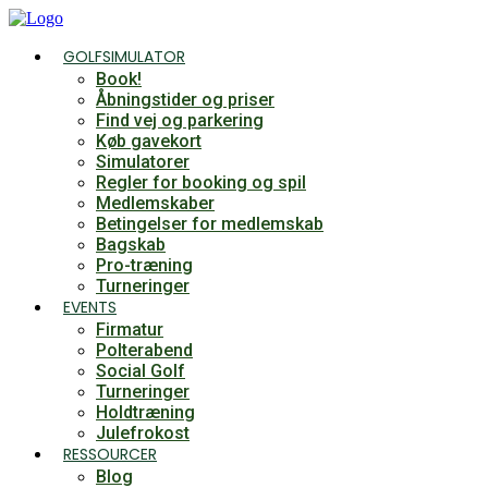
Videre
til
GOLFSIMULATOR
indhold
Book!
Åbningstider og priser
Find vej og parkering
Køb gavekort
Simulatorer
Regler for booking og spil
Medlemskaber
Betingelser for medlemskab
Bagskab
Pro-træning
Turneringer
EVENTS
Firmatur
Polterabend
Social Golf
Turneringer
Holdtræning
Julefrokost
RESSOURCER
Blog