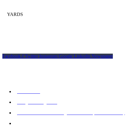
Indendørs golf simulator i Valby, København med 8 Trackman
simulatorer.
Facebook-f
Twitter
Instagram
Google
Linkedin
Newspaper
© Copyright YARDS
Kontakt os
93 98 00 17
info@urban-golf.dk
YARDS Urban Golf Lounge - Pakkerivej 9 - 2500 Valby
CVR: 43224743