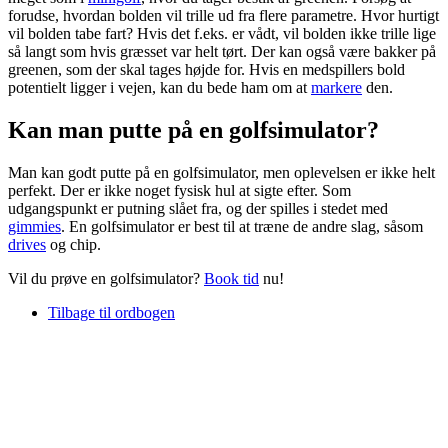
forudse, hvordan bolden vil trille ud fra flere parametre. Hvor hurtigt
vil bolden tabe fart? Hvis det f.eks. er vådt, vil bolden ikke trille lige
så langt som hvis græsset var helt tørt. Der kan også være bakker på
greenen, som der skal tages højde for. Hvis en medspillers bold
potentielt ligger i vejen, kan du bede ham om at
markere
den.
Kan man putte på en golfsimulator?
Man kan godt putte på en golfsimulator, men oplevelsen er ikke helt
perfekt. Der er ikke noget fysisk hul at sigte efter. Som
udgangspunkt er putning slået fra, og der spilles i stedet med
gimmies
. En golfsimulator er best til at træne de andre slag, såsom
drives
og chip.
Vil du prøve en golfsimulator?
Book tid
nu!
Tilbage til ordbogen