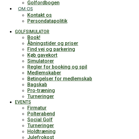
Golfordbogen
OM OS
Kontakt os
Persondatapolitik
GOLFSIMULATOR
Book!
Åbningstider og priser
Find vej og parkering
Køb gavekort
Simulatorer
Regler for booking og spil
Medlemskaber
Betingelser for medlemskab
Bagskab
Pro-træning
Turneringer
EVENTS
Firmatur
Polterabend
Social Golf
Turneringer
Holdtræning
Julefrokost