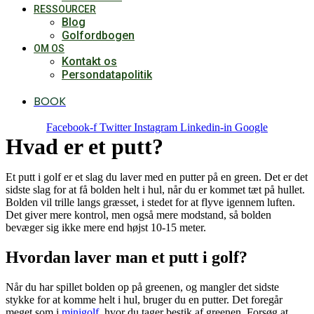
RESSOURCER
Blog
Golfordbogen
OM OS
Kontakt os
Persondatapolitik
BOOK
Facebook-f
Twitter
Instagram
Linkedin-in
Google
Hvad er et putt?
Et putt i golf er et slag du laver med en putter på en green. Det er det
sidste slag for at få bolden helt i hul, når du er kommet tæt på hullet.
Bolden vil trille langs græsset, i stedet for at flyve igennem luften.
Det giver mere kontrol, men også mere modstand, så bolden
bevæger sig ikke mere end højst 10-15 meter.
Hvordan laver man et putt i golf?
Når du har spillet bolden op på greenen, og mangler det sidste
stykke for at komme helt i hul, bruger du en putter. Det foregår
meget som i
minigolf
, hvor du tager bestik af greenen. Forsøg at